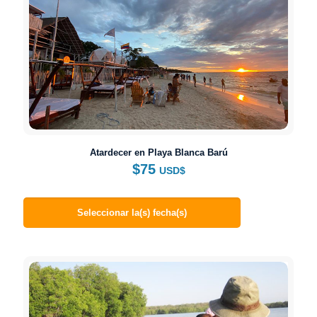
Atardecer en Playa Blanca Barú
$
75
USD$
Seleccionar la(s) fecha(s)