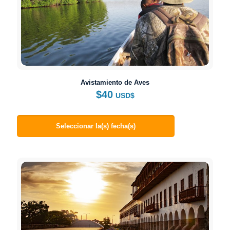
Avistamiento de Aves
$
40
USD$
Seleccionar la(s) fecha(s)