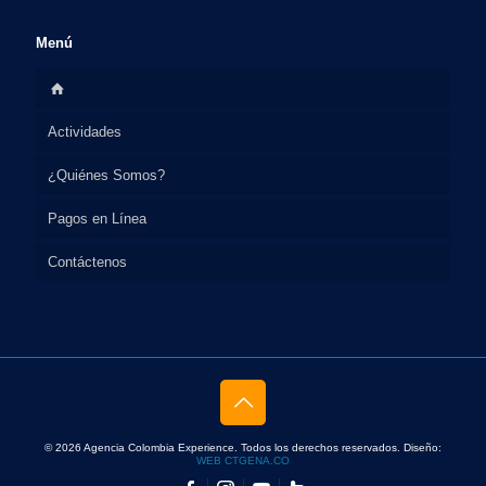
Menú
Actividades
¿Quiénes Somos?
Destacadas
Pagos en Línea
Excursiones a Islas
Contáctenos
Qué hacer en Cartagena?
Pagos con ePayco
En otras ciudades
Pagos por Bold
Guía Turismo (Gratis)
Pagos por Paypal
© 2026 Agencia Colombia Experience. Todos los derechos reservados. Diseño:
WEB CTGENA.CO