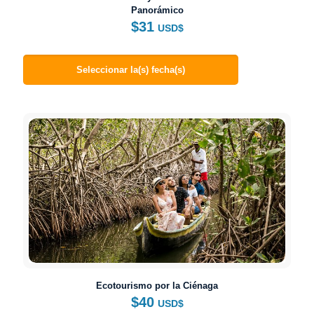
Panorámico
$
31
USD$
Seleccionar la(s) fecha(s)
Ecotourismo por la Ciénaga
$
40
USD$