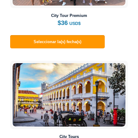
City Tour Premium
$
36
USD$
Seleccionar la(s) fecha(s)
City Tours