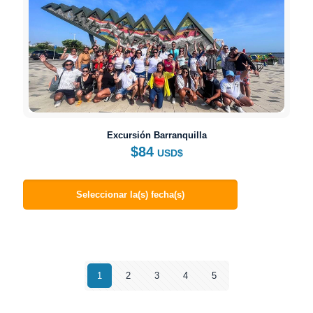
Excursión Barranquilla
$
84
USD$
Seleccionar la(s) fecha(s)
1
2
3
4
5