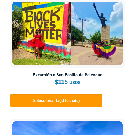
Excursión a San Basilio de Palenque
$
115
USD$
Seleccionar la(s) fecha(s)