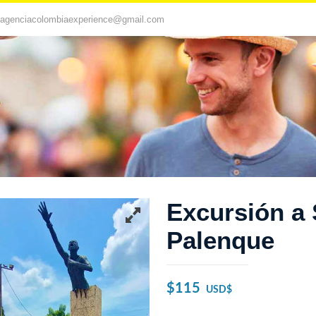
agenciacolombiaexperience@gmail.com
Excursión a 
Palenque
$
115
USD$